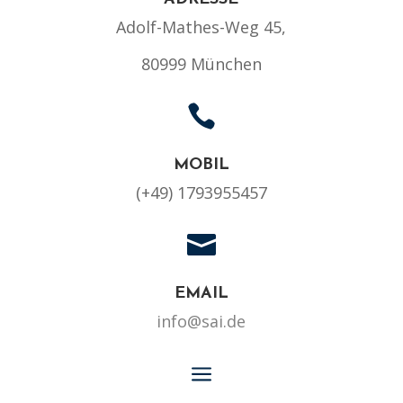
Adolf-Mathes-Weg 45,
80999 München

MOBIL
(+49) 1793955457

EMAIL
info@sai.de
a