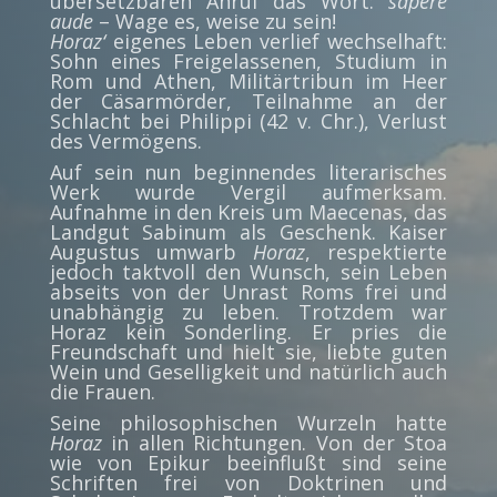
übersetzbaren Anruf das Wort:
sapere
aude
– Wage es, weise zu sein!
Horaz‘
eigenes Leben verlief wechselhaft:
Sohn eines Freigelassenen, Studium in
Rom und Athen, Militärtribun im Heer
der Cäsarmörder, Teilnahme an der
Schlacht bei Philippi (42 v. Chr.), Verlust
des Vermögens.
Auf sein nun beginnendes literarisches
Werk wurde Vergil aufmerksam.
Aufnahme in den Kreis um Maecenas, das
Landgut Sabinum als Geschenk. Kaiser
Augustus umwarb
Horaz
, respektierte
jedoch taktvoll den Wunsch, sein Leben
abseits von der Unrast Roms frei und
unabhängig zu leben. Trotzdem war
Horaz kein Sonderling. Er pries die
Freundschaft und hielt sie, liebte guten
Wein und Geselligkeit und natürlich auch
die Frauen.
Seine philosophischen Wurzeln hatte
Horaz
in allen Richtungen. Von der Stoa
wie von Epikur beeinflußt sind seine
Schriften frei von Doktrinen und