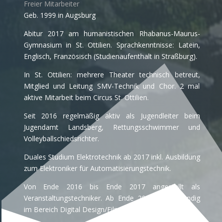
Freier Mitarbeiter
Geb. 1999 in Augsburg
Abitur 2017 am humanistischen Rhabanus-Maurus-
Gymnasium in St. Ottilien. Sprachkenntnisse: Latein,
Englisch, Französisch (Studienaufenthalt in Straßburg).
In St. Ottilien: mehrere Theater technisch betreut,
Mitglied und Leitung SMV-Technik und Chor. 2 mal
aktive Mitarbeit beim Circus St. Ottilien.
Seit 2016 regelmäßig aktiv als Jugendleiter beim
Jugendamt Landsberg, Rettungsschwimmer und
Volleyballschiedsrichter.
Duales Studium Elektrotechnik ab 2017 inkl. Ausbildung
zum Elektroniker für Automatisierungstechnik.
Von Ende 2016 bis Ende 2017 angestellt als
Veranstaltungstechniker. Ab Ende 2017 Selbstständig
im Bereich Digital Design/Film/Veranstaltungstechnik.