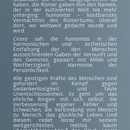
haben, die Römer gaben ihm den Namen,
der in der kultivierten Welt nie mehr
unterging:
humanitas
– kostbarstes
Vermächtnis des Römertums, überall
dort, wo weltweit gedacht wurde und
wird.
Cicero
sah die
humanitas
in der
harmonischen und ästhetischen
Entfaltung der den Menschen
auszeichnenden Gaben der Vernunft und
des Gemütes, gepaart mit Milde und
Weitherzigkeit, Harmonie der
Persönlichkeit.
Alle geistigen Kräfte des Menschen sind
gefordert im Kampf gegen
Gedankenlosigkeit und faule
Unentschlossenheit. Es geht um das
ehrliche Ringen mit sich selbst, die
Verbesserung eigener Fehler und
Schwächen, die Verbindung von Mensch
zu Mensch, das glückliche Leben. Und
diesem redet
Horaz
mit seinem
weitgerichteten, restlos kaum