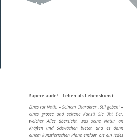
2021 Abschluss der Ausbildung zum Elektroniker für
Automatisierungstechnik, 2022 Abschluss B.Eng.
Elektrotechnik und Informationstechnik.
Sapere aude! – Leben als Lebenskunst
Eines tut Noth. – Seinem Charakter „Stil geben“ –
eines grosse und seltene Kunst! Sie übt Der,
welcher Alles übersieht, was seine Natur an
Kräften und Schwächen bietet, und es dann
einem künstlerischen Plane einfügt, bis ein Jedes