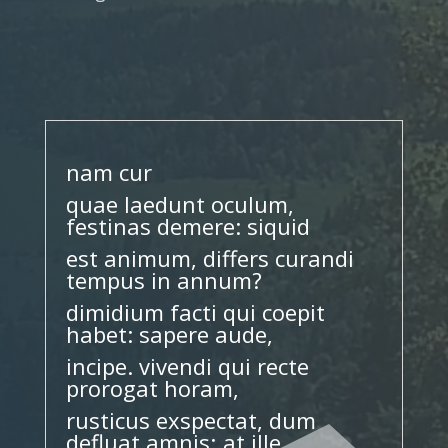
nam cur
quae laedunt oculum,
festinas demere:
siquid
est animum, differs curandi
tempus in annum?
dimidium facti qui coepit
habet: sapere aude,
incipe. vivendi qui recte
prorogat horam,
rusticus exspectat, dum
defluat amnis; at ille