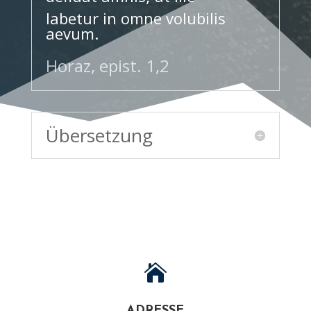
labetur in omne volubilis
aevum.
Horaz, epist. 1,2
Übersetzung

ADRESSE