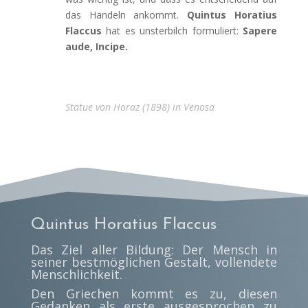
das Handeln ankommt.
Quintus Horatius
Flaccus
hat es unsterbilch formuliert:
Sapere
aude, Incipe
.
Statue von Horaz (1898) in Venosa
Quintus Horatius Flaccus
Das Ziel aller Bildung: Der Mensch in
seiner bestmöglichen Gestalt, vollendete
Menschlichkeit.
Den Griechen kommt es zu, diesen
Gedanken als erste ausgesprochen zu