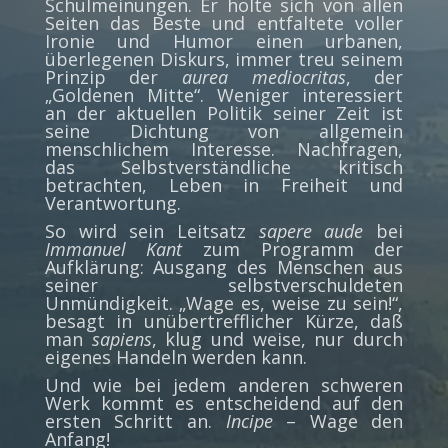
Schulmeinungen. Er holte sich von allen
Seiten das Beste und entfaltete voller
Ironie und Humor einen urbanen,
überlegenen Diskurs, immer treu seinem
Prinzip der
aurea mediocritas
, der
„Goldenen Mitte“. Weniger interessiert
an der aktuellen Politik seiner Zeit ist
seine Dichtung von allgemein
menschlichem Interesse. Nachfragen,
das Selbstverständliche kritisch
betrachten, Leben in Freiheit und
Verantwortung.
So wird sein Leitsatz
sapere aude
bei
Immanuel Kant
zum Programm der
Aufklärung: Ausgang des Menschen aus
seiner selbstverschuldeten
Unmündigkeit. „Wage es, weise zu sein!“,
besagt in unübertrefflicher Kürze, daß
man
sapiens
, klug und weise, nur durch
eigenes Handeln werden kann.
Und wie bei jedem anderen schweren
Werk kommt es entscheidend auf den
ersten Schritt an.
Incipe
– Wage den
Anfang!