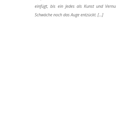
einfügt, bis ein Jedes als Kunst und Vern
Schwäche noch das Auge entzückt. […]
FÜR ELTERN

Regelmäßig finden unsere Semi
für Eltern in St. Ottilien statt. E
werden spezielle Themen zu Sc
und Erziehung angeboten.
MEHR DAZU