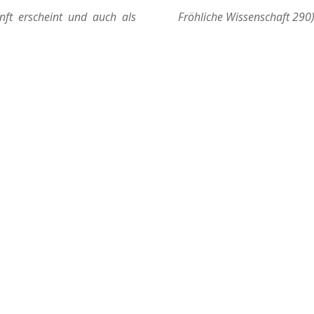
unft erscheint und auch als
Fröhliche Wissenschaft 290
FÜR UNTERNEHMEN

nare
Für Ihre individuellen
s
Anforderungen können wir Ihnen
hule
ein breites Spektrum an Themen
bieten und in gewünschter Länge
durchführen.