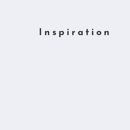
Inspiration
quamquam ridentem dicere v
Freilich, was verbietet es, d
vorzutrage