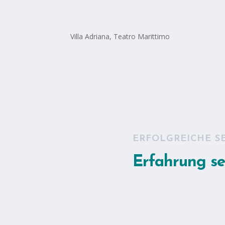
Villa Adriana, Teatro Marittimo
ERFOLGREICHE S
erum quid vetat.
ie Wahrheit lächelnd
Erfahrung se
n.